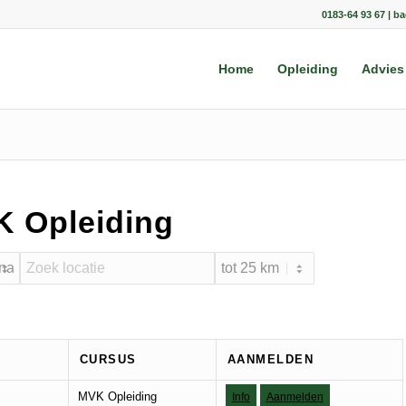
0183-64 93 67 | b
Home
Opleiding
Advies
K Opleiding
CURSUS
AANMELDEN
MVK Opleiding
Info
Aanmelden