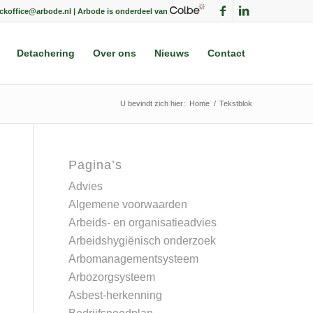
ackoffice@arbode.nl | Arbode is onderdeel van
Detachering
Over ons
Nieuws
Contact
U bevindt zich hier:
Home
/
Tekstblok
Pagina’s
Advies
Algemene voorwaarden
Arbeids- en organisatieadvies
Arbeidshygiënisch onderzoek
Arbomanagementsysteem
Arbozorgsysteem
Asbest-herkenning