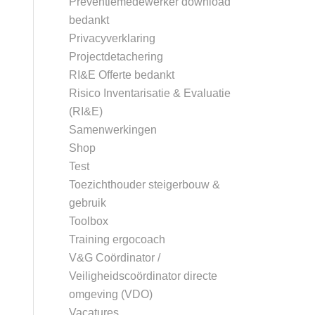
Preventiemedewerker download
bedankt
Privacyverklaring
Projectdetachering
RI&E Offerte bedankt
Risico Inventarisatie & Evaluatie
(RI&E)
Samenwerkingen
Shop
Test
Toezichthouder steigerbouw &
gebruik
Toolbox
Training ergocoach
V&G Coördinator /
Veiligheidscoördinator directe
omgeving (VDO)
Vacatures