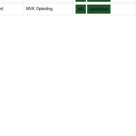
rd
MVK Opleiding
Info
Aanmelden