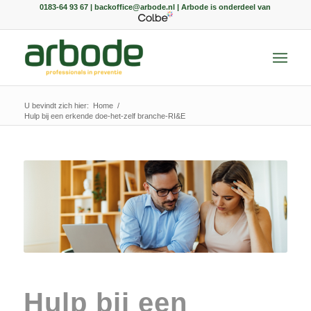
0183-64 93 67 | backoffice@arbode.nl | Arbode is onderdeel van
U bevindt zich hier:
Home
/
Hulp bij een erkende doe-het-zelf branche-RI&E
Hulp bij een