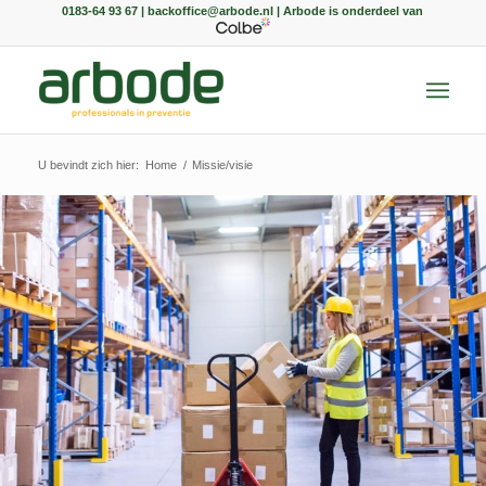
0183-64 93 67 | backoffice@arbode.nl | Arbode is onderdeel van
U bevindt zich hier:
Home
/
Missie/visie