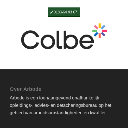
0183-64 93 67
Over Arbode
Arbode is een toonaangevend onafhankelijk
opleidings-, advies- en detacheringsbureau op het
gebied van arbeidsomstandigheden en kwaliteit.