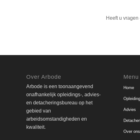
Heeft u vragen 
Over Arbode
Menu
Arbode is een toonaangevend
Home
onafhankelijk opleidings-, advies-
Opleidin
en detacheringsbureau op het
Advies
gebied van
arbeidsomstandigheden en
Detacher
kwaliteit.
Over on