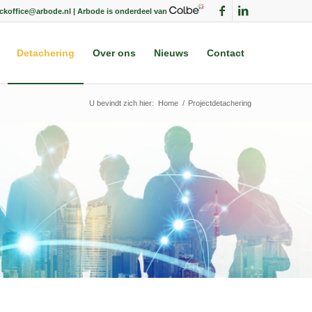
ackoffice@arbode.nl | Arbode is onderdeel van
Detachering
Over ons
Nieuws
Contact
U bevindt zich hier:
Home
/
Projectdetachering