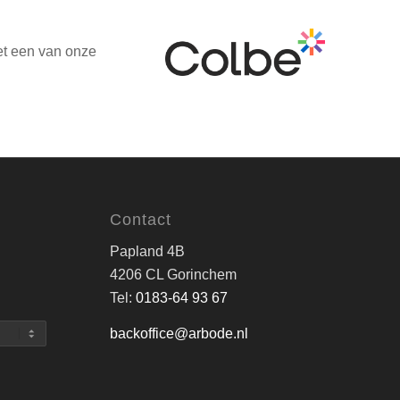
et een van onze
Contact
Papland 4B
4206 CL Gorinchem
Tel:
0183-64 93 67
backoffice@arbode.nl