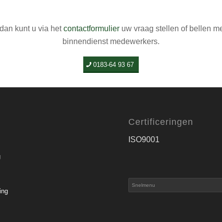
dan kunt u via het
contactformulier
uw vraag stellen of bellen m
binnendienst medewerkers.
0183-64 93 67
Certificeringen
ISO9001
g
ing
s