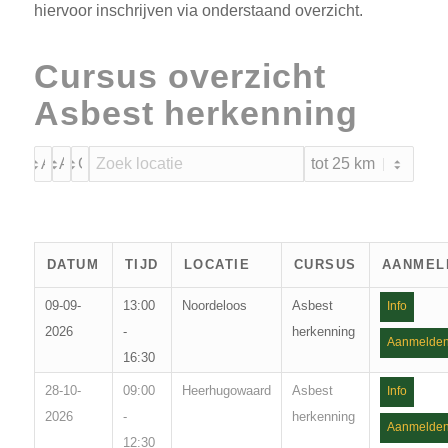
hiervoor inschrijven via onderstaand overzicht.
Cursus overzicht
Asbest herkenning
DATUM
TIJD
LOCATIE
CURSUS
AANMEL
09-09-
13:00
Noordeloos
Asbest
Info
2026
-
herkenning
Aanmelde
16:30
28-10-
09:00
Heerhugowaard
Asbest
Info
2026
-
herkenning
Aanmelde
12:30