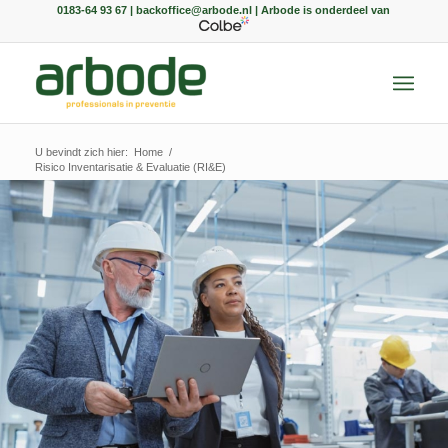
0183-64 93 67 | backoffice@arbode.nl | Arbode is onderdeel van
U bevindt zich hier:
Home
/
Risico Inventarisatie & Evaluatie (RI&E)