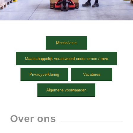
Missie/visie
Maatschappelijk verantwoord ondernemen / mvo
Privacyverklaring
Vacatures
Algemene voorwaarden
Over ons