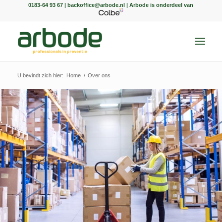
0183-64 93 67 | backoffice@arbode.nl | Arbode is onderdeel van
U bevindt zich hier:
Home
/
Over ons