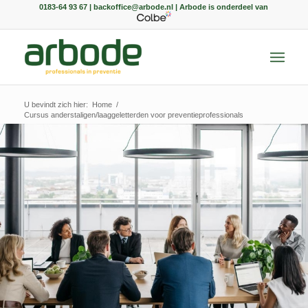
0183-64 93 67 | backoffice@arbode.nl | Arbode is onderdeel van
U bevindt zich hier:
Home
/
Cursus anderstaligen/laaggeletterden voor preventieprofessionals