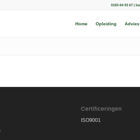
0183-64 93 67 | b
Home
Opleiding
Advies
Certificeringen
ISO9001
g