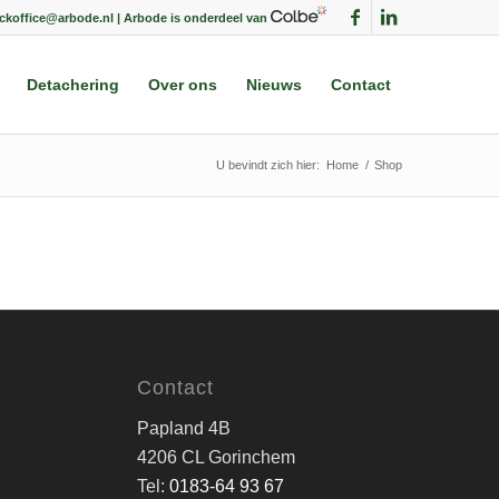
ackoffice@arbode.nl | Arbode is onderdeel van
Detachering
Over ons
Nieuws
Contact
U bevindt zich hier:
Home
/
Shop
Contact
Papland 4B
4206 CL Gorinchem
Tel:
0183-64 93 67