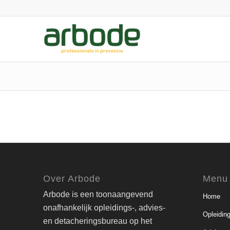
Over Arbode
Menu
Arbode is een toonaangevend
Home
onafhankelijk opleidings-, advies-
Opleidin
en detacheringsbureau op het