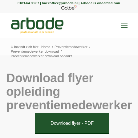
0183-64 93 67 | backoffice@arbode.nl | Arbode is onderdeel van
U bevindt zich hier:
Home
/
Preventiemedewerker
/
Preventiemedewerker download
/
Preventiemedewerker download bedankt
Download flyer
opleiding
preventiemedewerker
Download flyer - PDF