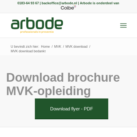
0183-64 93 67 | backoffice@arbode.nl | Arbode is onderdeel van
U bevindt zich hier:
Home
/
MVK
/
MVK download
/
MVK download bedankt
Download brochure
MVK-opleiding
Download flyer - PDF