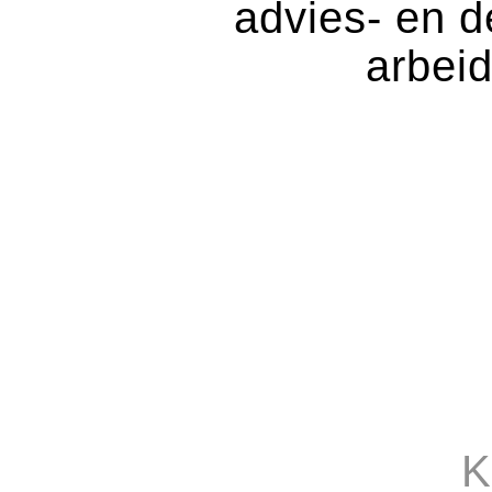
advies- en d
arbei
K