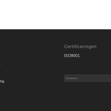
Certificeringen
ISO9001
g
ing
s