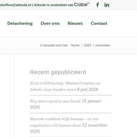
ackoffice@arbode.nl | Arbode is onderdeel van
Detachering
Over ons
Nieuws
Contact
U bevindt zich hier:
Home
/
2025
/
november
Recent gepubliceerd
AI en werkbelasting: Human Company en
Arbode slaan handen ineen
8 juni 2026
Nog meer expertise aan boord
15 januari
2026
Waarom werkdruk blijft bestaan – en wat
organisaties echt kunnen doen
12 november
2025