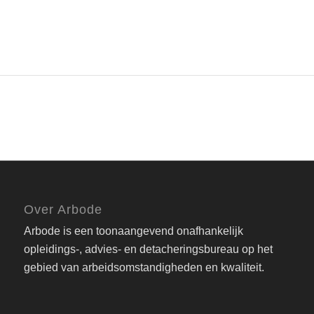
Over Arbode
Arbode is een toonaangevend onafhankelijk
opleidings-, advies- en detacheringsbureau op het
gebied van arbeidsomstandigheden en kwaliteit.