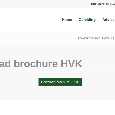
0183-64 93 67 | b
Home
Opleiding
Advies
U bevindt zich hier:
Home
/
O
ad brochure HVK
Download brochure - PDF