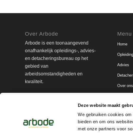
Over Arbode
Menu
Arbode is een toonaangevend
Home
onafhankelijk opleidings-, advies-
Opleidin
en detacheringsbureau op het
Advies
gebied van
arbeidsomstandigheden en
Detacher
kwaliteit.
Over on
Contact
Deze website maakt gebru
We gebruiken cookies om c
bieden en om ons websitev
© Copyright - arbode | Professionals in preventie
met onze partners voor so