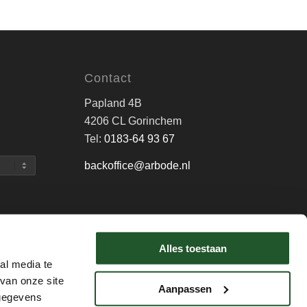
Contact
Papland 4B
4206 CL Gorinchem
Tel:
0183-64 93 67
backoffice@arbode.nl
Alles toestaan
al media te
van onze site
Aanpassen
Home
Disclaimer
 gegevens