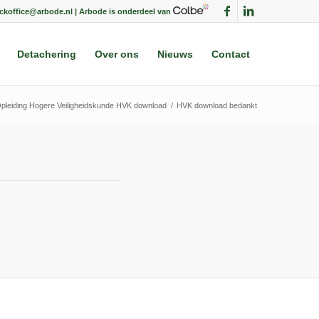
ackoffice@arbode.nl | Arbode is onderdeel van
Detachering
Over ons
Nieuws
Contact
pleiding Hogere Veiligheidskunde HVK download
/
HVK download bedankt