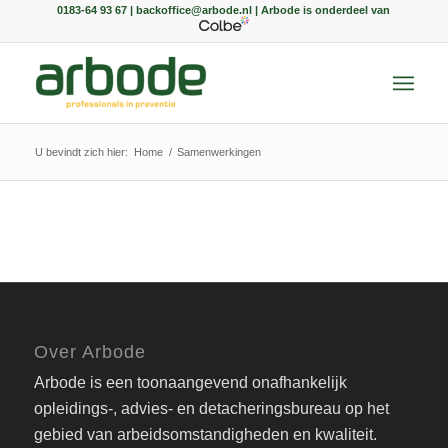
0183-64 93 67 | backoffice@arbode.nl | Arbode is onderdeel van
U bevindt zich hier:
Home
/
Samenwerkingen
Over Arbode
Arbode is een toonaangevend onafhankelijk
opleidings-, advies- en detacheringsbureau op het
gebied van arbeidsomstandigheden en kwaliteit.