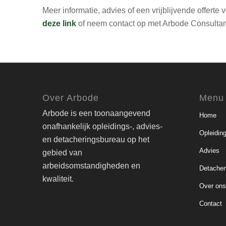
Meer informatie, advies of een vrijblijvende offerte
deze link
of neem contact op met Arbode Consultan
Over Arbode
Menu
Arbode is een toonaangevend
Home
onafhankelijk opleidings-, advies-
Opleidin
en detacheringsbureau op het
Advies
gebied van
arbeidsomstandigheden en
Detacher
kwaliteit.
Over on
Contact