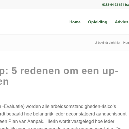
0183-64 93 67 | b
Home
Opleiding
Advies
U bevindt zich hier:
Ho
: 5 redenen om een up-
en
en -Evaluatie) worden alle arbeidsomstandigheden-risico’s
ordt bepaald hoe belangrijk ieder geconstateerd aandachtspunt
een Plan van Aanpak. Hierin wordt vastgelegd hoe ieder
rdelijk voor is en wanneer de aanpak gereed moet zijn. De