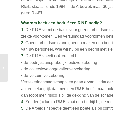
RI&E staat al sinds 1994 in de Arbowet, maar 30 jaa
geen RI&E!
Waarom heeft een bedrijf een RI&E nodig?
1.
De RI&E vormt de basis voor goede arbeidsomsta
ziekte voorkomen. Een verzuimdag voorkomen betek
2.
Goede arbeidsomstandigheden maken een bedrijf 
van uw personeel. Wie wil nu bij een bedrijf met 
3.
De RI&E speelt ook een rol bij:
• de bedrijfsaansprakelijkheidsverzekering
Welke vaardigheden
leer je tijdens de MVK
• de collectieve ongevallenverzekering
opleiding?
• de verzuimverzekering
Verzekeringsmaatschappijen gaan ervan uit dat een 
alleen belangrijk dat men een RI&E heeft, maar ook 
dan loopt men risico’s bij de dekking van de schad
4.
Zonder (actuele) RI&E staat een bedrijf bij de re
5.
De Arbeidsinspectie geeft een boete als bij contro