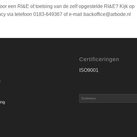
 voor een RI&E of toetsing van de zelf opgestelde RI&E? Kijk op
cy via telefoon 0183-649367 of e-mail backoffice@arbode.nl
Certificeringen
ISO9001
g
ing
s