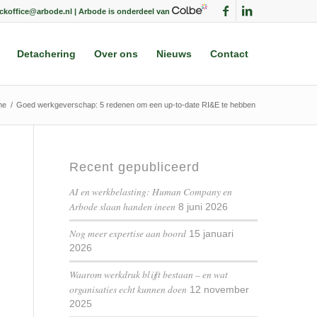
ackoffice@arbode.nl | Arbode is onderdeel van
Detachering
Over ons
Nieuws
Contact
me
/
Goed werkgeverschap: 5 redenen om een up-to-date RI&E te hebben
Recent gepubliceerd
AI en werkbelasting: Human Company en
Arbode slaan handen ineen
8 juni 2026
Nog meer expertise aan boord
15 januari
2026
Waarom werkdruk blijft bestaan – en wat
organisaties echt kunnen doen
12 november
2025