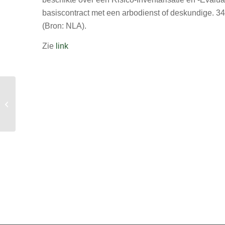
basiscontract met een arbodienst of deskundige. 3
(Bron: NLA).
Zie
link
Goed werkgeverschap:
5 redenen om een up-
to-date RI&E te hebben