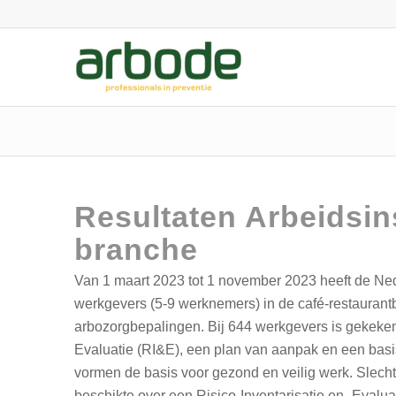
Resultaten Arbeidsin
branche
Van 1 maart 2023 tot 1 november 2023 heeft de Ned
werkgevers (5-9 werknemers) in de café-restaurantb
arbozorgbepalingen. Bij 644 werkgevers is gekeken o
Evaluatie (RI&E), een plan van aanpak en een bas
vormen de basis voor gezond en veilig werk. Slech
beschikte over een Risico-Inventarisatie en -Eval