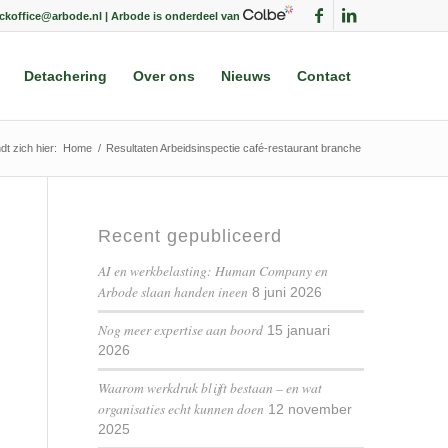
ackoffice@arbode.nl | Arbode is onderdeel van
Detachering
Over ons
Nieuws
Contact
dt zich hier:
Home
/
Resultaten Arbeidsinspectie café-restaurant branche
Recent gepubliceerd
AI en werkbelasting: Human Company en
Arbode slaan handen ineen
8 juni 2026
Nog meer expertise aan boord
15 januari
2026
Waarom werkdruk blijft bestaan – en wat
organisaties echt kunnen doen
12 november
2025