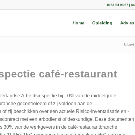
0183-64 93 67 | b
Home
Opleiding
Advies
U bevin
spectie café-restaurant
erlandse Arbeidsinspectie bij 10% van de middelgrote
ranche gecontroleerd of zij voldoen aan de
f zij beschikken over een actuele Risico-Inventarisatie en -
iscontract met een arbodienst of deskundige. Deze documenten
ts 30% van de werkgevers in de café-restaurantbranche
uatie (RI&E), 15% over een plan van aanpak en 55% van een