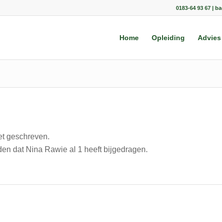
0183-64 93 67 | b
Home
Opleiding
Advies
iet geschreven.
lden dat
Nina Rawie
al 1 heeft bijgedragen.