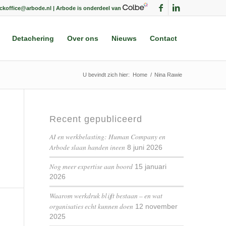
ackoffice@arbode.nl | Arbode is onderdeel van
Detachering
Over ons
Nieuws
Contact
U bevindt zich hier:
Home
/
Nina Rawie
Recent gepubliceerd
AI en werkbelasting: Human Company en
Arbode slaan handen ineen
8 juni 2026
Nog meer expertise aan boord
15 januari
2026
Waarom werkdruk blijft bestaan – en wat
organisaties echt kunnen doen
12 november
2025