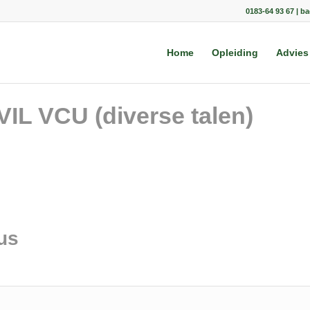
0183-64 93 67 | b
Home
Opleiding
Advies
IL VCU (diverse talen)
us