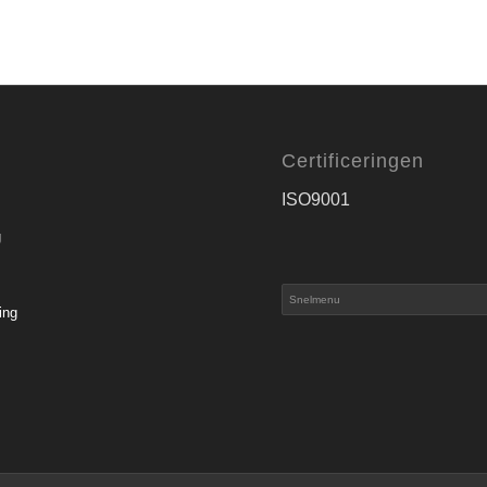
Certificeringen
ISO9001
g
ing
s