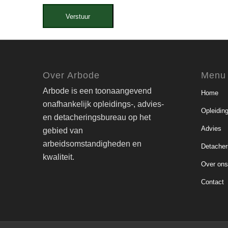
Verstuur
Over Arbode
Menu
Arbode is een toonaangevend
Home
onafhankelijk opleidings-, advies-
Opleidin
en detacheringsbureau op het
Advies
gebied van
arbeidsomstandigheden en
Detacher
kwaliteit.
Over on
Contact