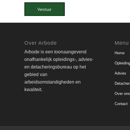
Verstuur
Over Arbode
Menu
Arbode is een toonaangevend
Home
onafhankelijk opleidings-, advies-
Opleidin
en detacheringsbureau op het
Advies
gebied van
arbeidsomstandigheden en
Detacher
kwaliteit.
Over on
Contact