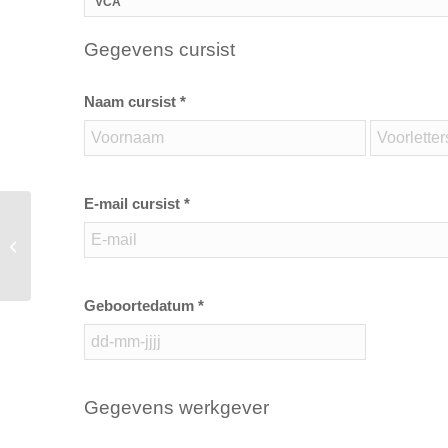
VCA
Gegevens cursist
Naam cursist *
E-mail cursist *
VCA Basis /VCA VOL /VIL VCU
(diverse talen)
Geboortedatum *
Gegevens werkgever