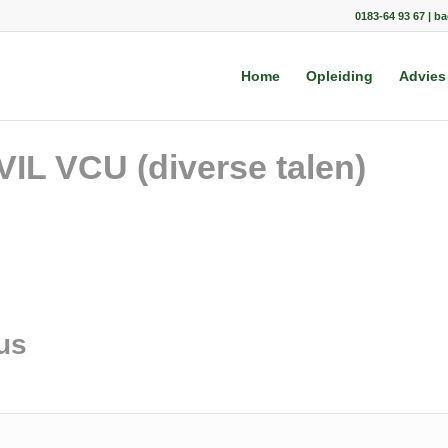
0183-64 93 67 | b
Home
Opleiding
Advies
IL VCU (diverse talen)
us