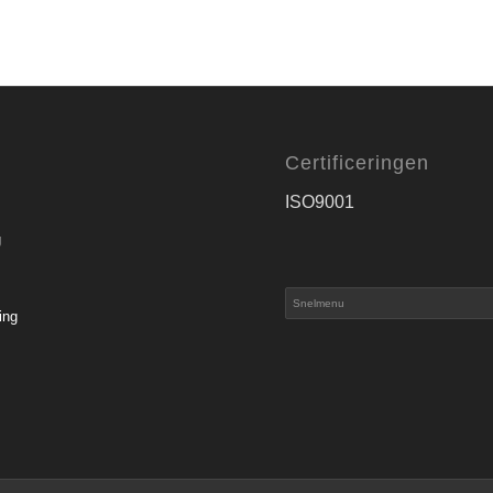
Certificeringen
ISO9001
g
ing
s