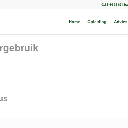
0183-64 93 67 | b
Home
Opleiding
Advies
rgebruik
us