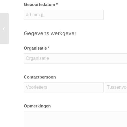
Geboortedatum *
Basis BHV 1 dag (praktijkdag)
Gegevens werkgever
Organisatie *
Contactpersoon
Opmerkingen