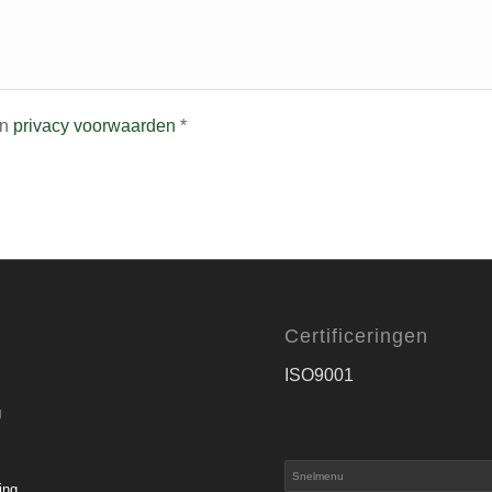
n
privacy voorwaarden
*
Certificeringen
ISO9001
g
ing