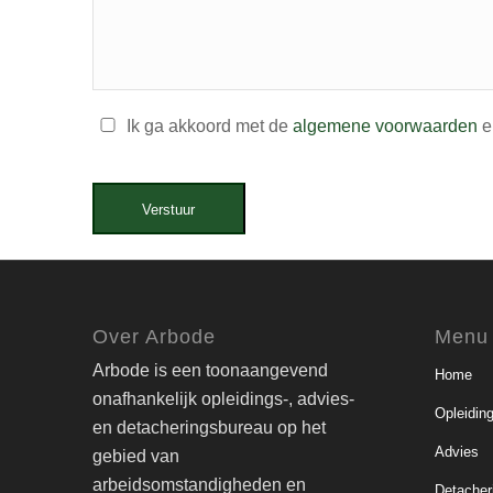
Ik ga akkoord met de
algemene voorwaarden
e
Verstuur
Over Arbode
Menu
Arbode is een toonaangevend
Home
onafhankelijk opleidings-, advies-
Opleidin
en detacheringsbureau op het
Advies
gebied van
arbeidsomstandigheden en
Detacher