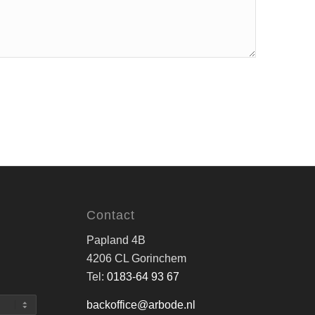
Contact
Papland 4B
4206 CL Gorinchem
Tel:
0183-64 93 67
backoffice@arbode.nl