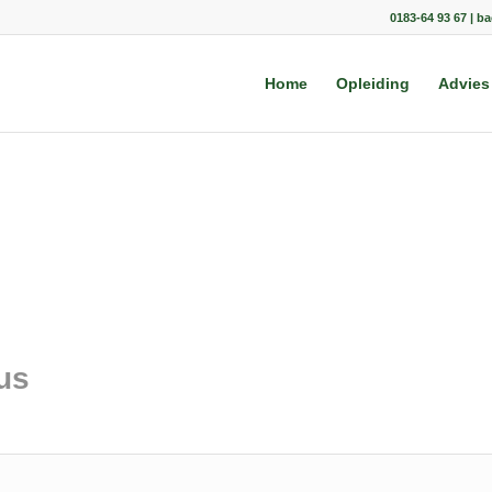
0183-64 93 67 | b
Home
Opleiding
Advies
us