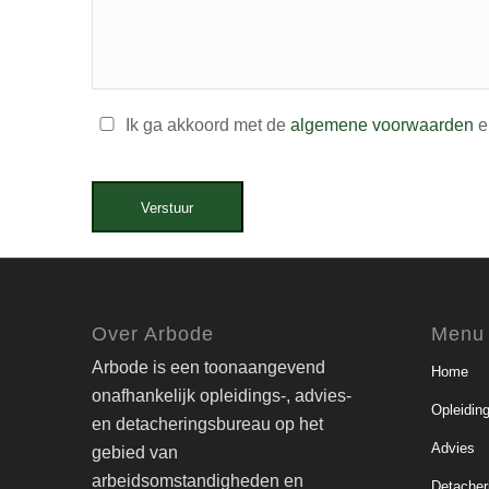
Ik ga akkoord met de
algemene voorwaarden
e
Verstuur
Over Arbode
Menu
Arbode is een toonaangevend
Home
onafhankelijk opleidings-, advies-
Opleidin
en detacheringsbureau op het
Advies
gebied van
arbeidsomstandigheden en
Detacher