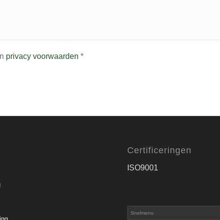
n
privacy voorwaarden
*
Certificeringen
ISO9001
g
ing