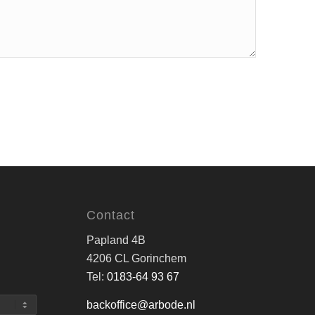
Contact
Papland 4B
4206 CL Gorinchem
Tel:
0183-64 93 67
backoffice@arbode.nl