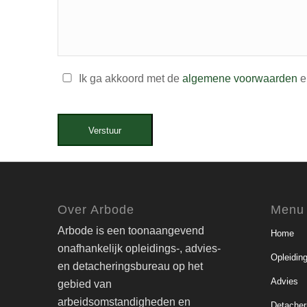
Ik ga akkoord met de
algemene voorwaarden
e
Verstuur
Over Arbode
Menu
Arbode is een toonaangevend
Home
onafhankelijk opleidings-, advies-
Opleidin
en detacheringsbureau op het
Advies
gebied van
arbeidsomstandigheden en
Detacher