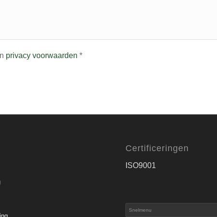
n
privacy voorwaarden
*
Certificeringen
ISO9001
g
ing