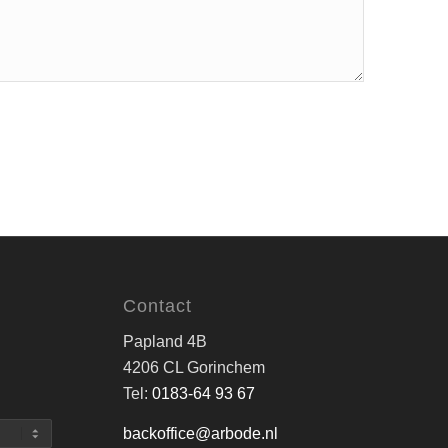
Contact
Papland 4B
4206 CL Gorinchem
Tel:
0183-64 93 67
backoffice@arbode.nl