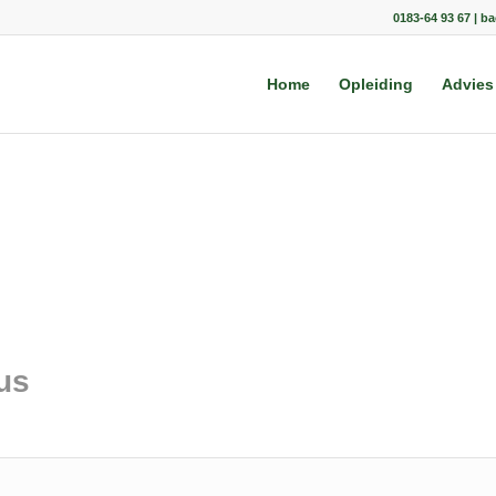
0183-64 93 67 | b
Home
Opleiding
Advies
us