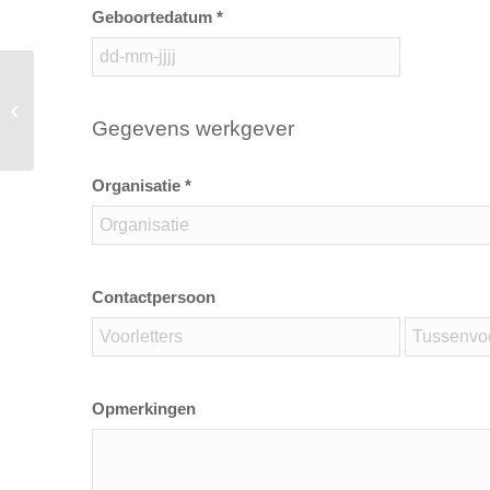
Geboortedatum *
VCA Basis /VCA VOL /VIL VCU
(diverse talen)
Gegevens werkgever
Organisatie *
Contactpersoon
Opmerkingen