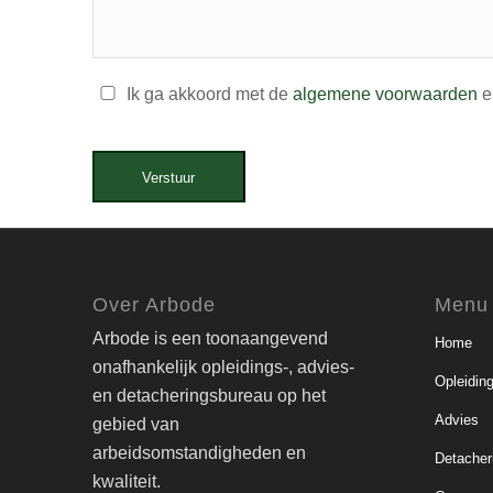
Ik ga akkoord met de
algemene voorwaarden
e
Verstuur
Over Arbode
Menu
Arbode is een toonaangevend
Home
onafhankelijk opleidings-, advies-
Opleidin
en detacheringsbureau op het
Advies
gebied van
arbeidsomstandigheden en
Detacher
kwaliteit.