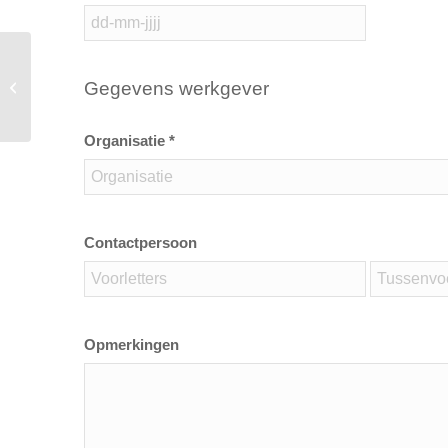
Gegevens werkgever
Praktijkdag BHV basis
Organisatie *
Contactpersoon
Opmerkingen