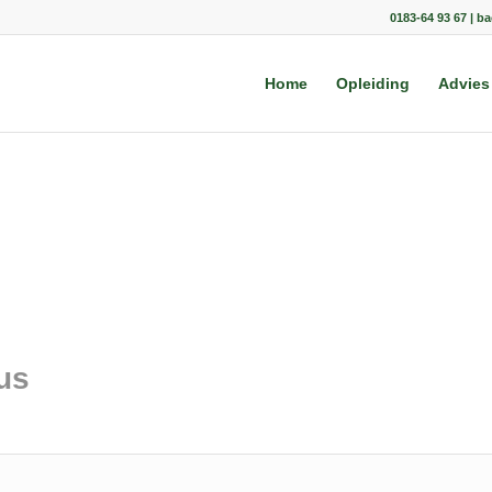
0183-64 93 67 | b
Home
Opleiding
Advies
us