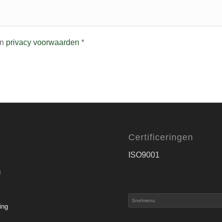
n
privacy voorwaarden
*
Certificeringen
ISO9001
g
ing