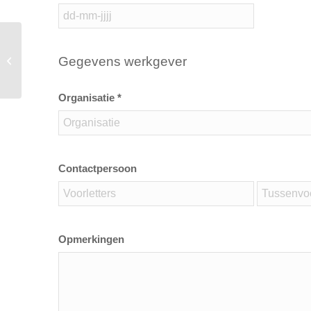
Gegevens werkgever
Basis BHV 1 dag (praktijkdag)
Organisatie *
Contactpersoon
Opmerkingen