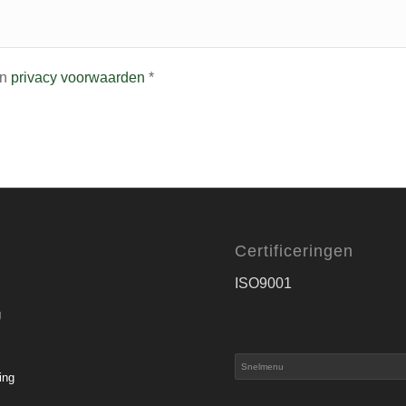
n
privacy voorwaarden
*
Certificeringen
ISO9001
g
ing