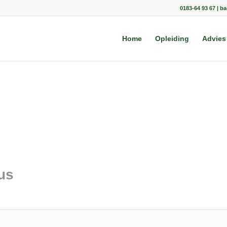
0183-64 93 67 | b
Home
Opleiding
Advies
us