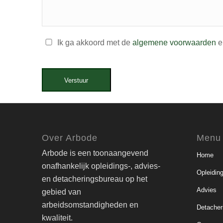
Ik ga akkoord met de
algemene voorwaarden
e
Verstuur
Over Arbode
Menu
Arbode is een toonaangevend
Home
onafhankelijk opleidings-, advies-
Opleidin
en detacheringsbureau op het
Advies
gebied van
arbeidsomstandigheden en
Detacher
kwaliteit.