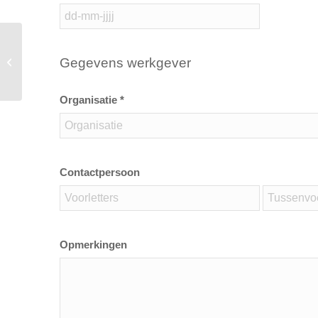
VCA Basis /VCA VOL /VIL VCU
Gegevens werkgever
(diverse talen)
Organisatie *
Contactpersoon
Opmerkingen