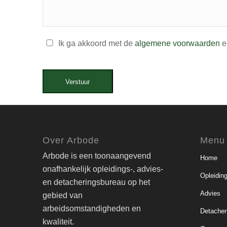
Ik ga akkoord met de
algemene voorwaarden
e
Verstuur
Over Arbode
Menu
Arbode is een toonaangevend
Home
onafhankelijk opleidings-, advies-
Opleidin
en detacheringsbureau op het
Advies
gebied van
arbeidsomstandigheden en
Detacher
kwaliteit.