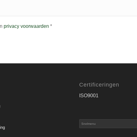
n
privacy voorwaarden
*
Certificeringen
ISO9001
g
ing