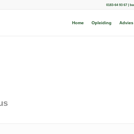
0183-64 93 67 | b
Home
Opleiding
Advies
us