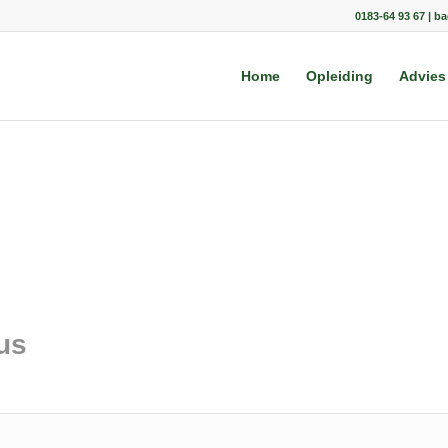
0183-64 93 67 | b
Home
Opleiding
Advies
us