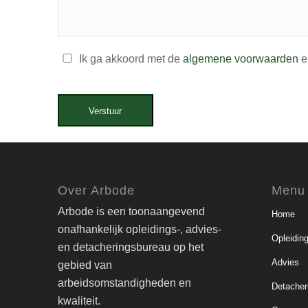
Ik ga akkoord met de
algemene voorwaarden
e
Verstuur
Over Arbode
Menu
Arbode is een toonaangevend
Home
onafhankelijk opleidings-, advies-
Opleidin
en detacheringsbureau op het
Advies
gebied van
arbeidsomstandigheden en
Detacher
kwaliteit.