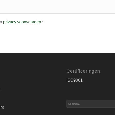
n
privacy voorwaarden
*
Certificeringen
ISO9001
g
ing