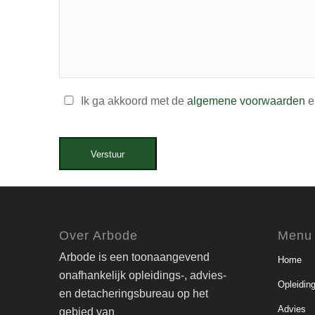
Ik ga akkoord met de
algemene voorwaarden
e
Verstuur
Over Arbode
Menu
Arbode is een toonaangevend
Home
onafhankelijk opleidings-, advies-
Opleidin
en detacheringsbureau op het
Advies
gebied van