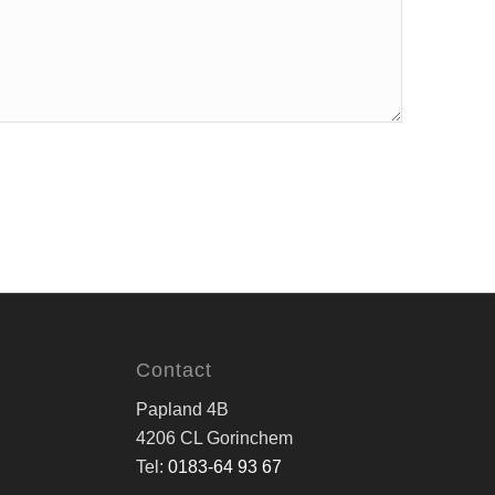
Contact
Papland 4B
4206 CL Gorinchem
Tel:
0183-64 93 67