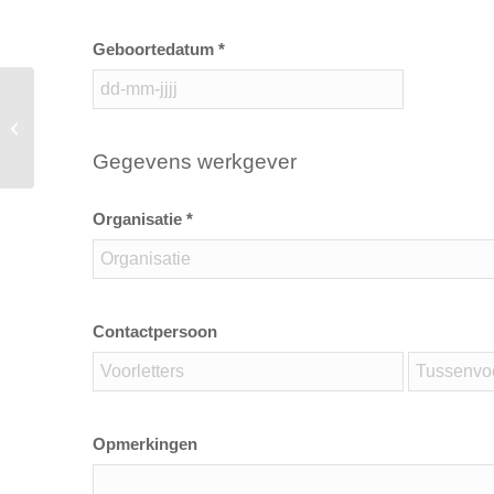
Geboortedatum *
VCA Basis /VCA VOL /VIL VCU
(diverse talen)
Gegevens werkgever
Organisatie *
Contactpersoon
Opmerkingen