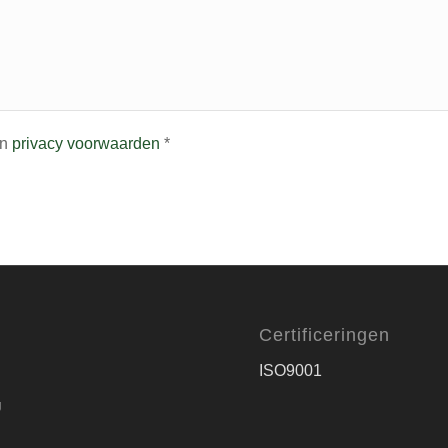
n
privacy voorwaarden
*
Certificeringen
ISO9001
g