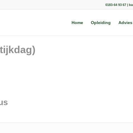
0183-64 93 67 | b
Home
Opleiding
Advies
tijkdag)
us