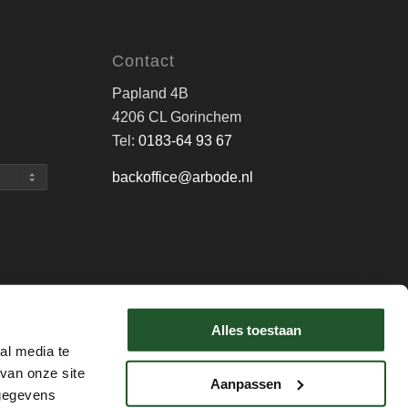
Contact
Papland 4B
4206 CL Gorinchem
Tel:
0183-64 93 67
backoffice@arbode.nl
Alles toestaan
Home
Disclaimer
al media te
van onze site
Aanpassen
 gegevens