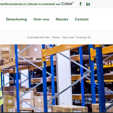
ackoffice@arbode.nl | Arbode is onderdeel van
Detachering
Over ons
Nieuws
Contact
U bevindt zich hier:
Home
/
Item voor: Overons-S1