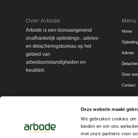
Over Arbode
Menu
Arbode is een toonaangevend
Home
onafhankelijk opleidings-, advies-
Opleidin
en detacheringsbureau op het
Advies
gebied van
arbeidsomstandigheden en
Detacher
kwaliteit.
Over on
Contact
Deze website maakt gebru
© Copyright - arbode | Professionals in preventie
We gebruiken cookies om c
bieden en om ons websitev
met onze partners voor so