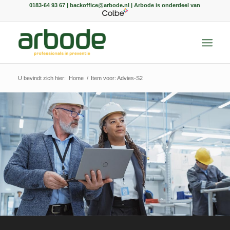
0183-64 93 67 | backoffice@arbode.nl | Arbode is onderdeel van
U bevindt zich hier:
Home
/
Item voor: Advies-S2