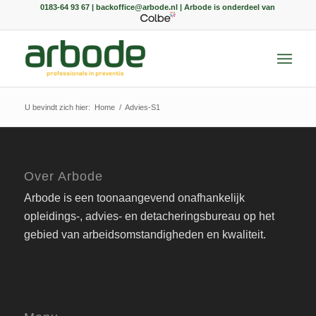
0183-64 93 67 | backoffice@arbode.nl | Arbode is onderdeel van
U bevindt zich hier:
Home
/
Advies-S1
Over Arbode
Arbode is een toonaangevend onafhankelijk
opleidings-, advies- en detacheringsbureau op het
gebied van arbeidsomstandigheden en kwaliteit.