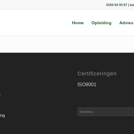
0183-64 93 67 | b
Home
Opleiding
Advies
Certificeringen
ISO9001
g
ing
s