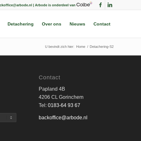
ackoffice@arbode.nl | Arbode is onderdeel van
Detachering
Over ons
Nieuws
Contact
U bevindt zich hier:
Home
/
Detachering-S2
Contact
Papland 4B
4206 CL Gorinchem
Tel:
0183-64 93 67
backoffice@arbode.nl